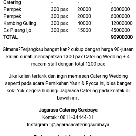
Catering
-
-
-
Pempek
300 pax
20000
6000000
Pempek
300 pax
20000
6000000
Kambing Guling
300 pax
40000
12000000
Es Pisang Ijo
300 pax
15000
4500000
TOTAL
90900000
Gimana?Terjangkau banget kan? cukup dengan harga 90-jutaan
kalian sudah mendapatkan 1300 pax Catering Wedding + 4
macam stall dengan total 1200 pax
Jika kalian tertarik dan ingin memesan Catering Wedding
seperti pada acara Pernikahan Yasir & Rycca ini, bisa banget
kok! Yuk segera hubungi Jagarasa Catering pada kontak di
bawah ini :
Jagarasa Catering Surabaya
Kontak : 0811-34444-31
Instagram : @jagarasacateringsurabaya